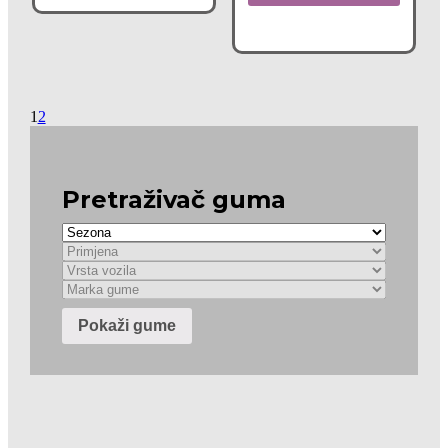
1
2
Pretraživač guma
Pokaži gume