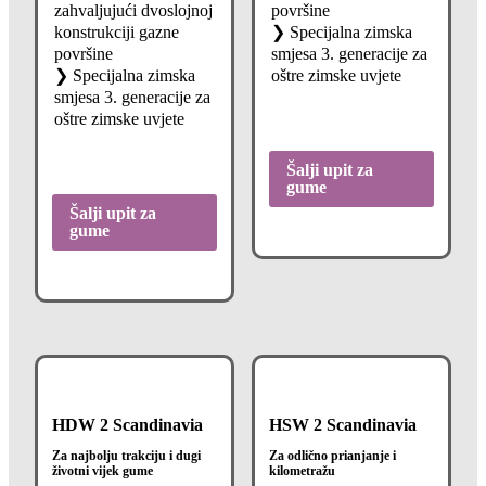
zahvaljujući dvoslojnoj
površine
konstrukciji gazne
❯ Specijalna zimska
površine
smjesa 3. generacije za
❯ Specijalna zimska
oštre zimske uvjete
smjesa 3. generacije za
oštre zimske uvjete
Šalji upit za
gume
Šalji upit za
gume
HDW 2 Scandinavia
HSW 2 Scandinavia
Za najbolju trakciju i dugi
Za odlično prianjanje i
životni vijek gume
kilometražu