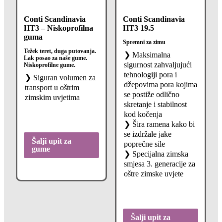
Conti Scandinavia
Conti Scandinavia
HT3 – Niskoprofilna
HT3 19.5
guma
Spremni za zimu
Težek teret, duga putovanja.
❯ Maksimalna
Lak posao za naše gume.
sigurnost zahvaljujući
Niskoprofilne gume.
tehnologiji pora i
❯ Siguran volumen za
džepovima pora kojima
transport u oštrim
se postiže odlično
zimskim uvjetima
skretanje i stabilnost
kod kočenja
❯ Šira ramena kako bi
se izdržale jake
Šalji upit za
poprečne sile
gume
❯ Specijalna zimska
smjesa 3. generacije za
oštre zimske uvjete
Šalji upit za