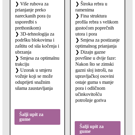
❯ Više rubova za
❯ Široka rebra u
prianjanje preko
ramenima
nareckanih pora (u
❯ Fina struktura
usporedbi s
profila rebra s velikom
prethonikom)
gustoćom poprečnih
❯ 3D-tehnologija za
utora i pora
podršku blokovima i
❯ Smjesa za postizanje
zaštitu od sila kočenja i
optimalnog prianjanja
ubrzanja
❯ Dizajn gazne
❯ Smjesa za optimalnu
površine u dvije faze:
trakciju
Nakon što se zimski
❯ Uzorak u smjeru
gazni sloj istroši, na
vožnje koji se može
upravljačkoj osovini
oduprijeti snažnim
ostaje guma s manje
silama zaustavljanja
pora i odličnom
učinkovitošću
potrošnje goriva
Šalji upit za
gume
Šalji upit za
gume