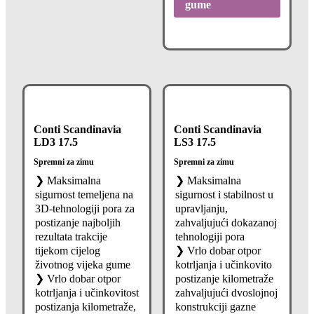
gume
Conti Scandinavia
Conti Scandinavia
LD3 17.5
LS3 17.5
Spremni za zimu
Spremni za zimu
❯ Maksimalna
❯ Maksimalna
sigurnost temeljena na
sigurnost i stabilnost u
3D-tehnologiji pora za
upravljanju,
postizanje najboljih
zahvaljujući dokazanoj
rezultata trakcije
tehnologiji pora
tijekom cijelog
❯ Vrlo dobar otpor
životnog vijeka gume
kotrljanja i učinkovito
❯ Vrlo dobar otpor
postizanje kilometraže
kotrljanja i učinkovitost
zahvaljujući dvoslojnoj
postizanja kilometraže,
konstrukciji gazne