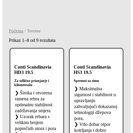
Početna
/ Teretne
Prikaz 1–8 od 9 rezultata
Conti Scandinavia
Conti Scandinavia
HD3 19.5
HS3 19.5
Za odlično prianjanje i
Spremni za zimu
kilometražu
❯ Maksimalna
❯ Široka i otvorena
sigurnost i stabilnost u
ramena rebra za
upravljanju
optimalnu stabilnost
zahvaljujući dokazanoj
zadržavanja smjera
tehnologiji džepova
❯ Uzorak rebara s
pora,
velikim brojem
❯ Vrlo dobar otpor
poprečnih utora i pora
kotrljanja i dobro