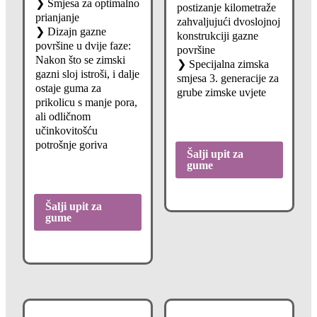
❯ Smjesa za optimalno
postizanje kilometraže
prianjanje
zahvaljujući dvoslojnoj
❯ Dizajn gazne
konstrukciji gazne
površine u dvije faze:
površine
Nakon što se zimski
❯ Specijalna zimska
gazni sloj istroši, i dalje
smjesa 3. generacije za
ostaje guma za
grube zimske uvjete
prikolicu s manje pora,
ali odličnom
učinkovitošću
potrošnje goriva
Šalji upit za
gume
Šalji upit za
gume