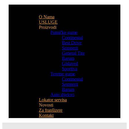
O Nama
USLUGE
Proizvodi
Putničke gume
Continental
Best Drive
Semperit
General Tire
Barum
Gislaved
Sportiva
Teretne gume
Continental
Semperit
Barum
Auto dijelovi
Lokator servisa
Novosti
Za franšizere
Kontakt