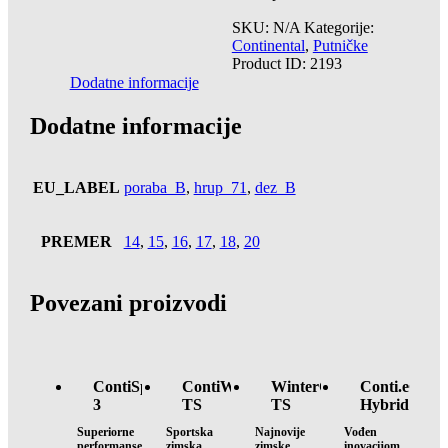
SKU:
N/A
Kategorije:
Continental
,
Putničke
Product ID:
2193
Dodatne informacije
Dodatne informacije
EU_LABEL
poraba_B
,
hrup_71
,
dez_B
PREMER
14
,
15
,
16
,
17
,
18
,
20
Povezani proizvodi
ContiSportContact™
ContiWinterContact™
WinterContact™
Conti.eCont
3
TS
TS
Hybrid
810
860
cars
Superiorne
Sportska
Najnovije
Vođen
Sport
S
performanse
zimska
zimske
inovacijom.