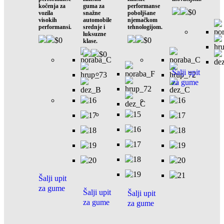
kočenja za
guma za
performanse
$
0
vozila
snažne
poboljšane
visokih
automobile
njemačkom
performansi.
srednje i
tehnologijom.
luksuzne
$
0
$
0
klase.
$
0
Šalji upit
za gume
Šalji upit
za gume
Šalji upit
Šalji upit
za gume
za gume