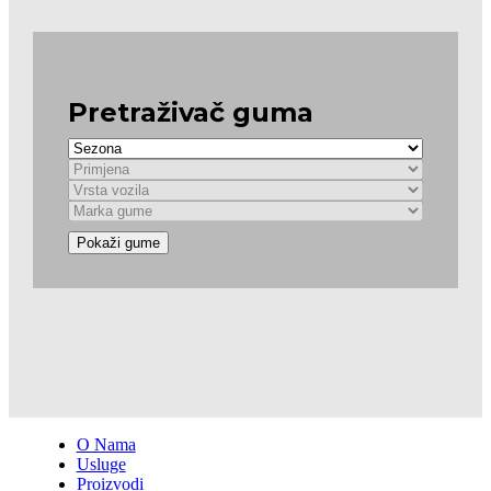
Pretraživač guma
Pokaži gume
O Nama
Usluge
Proizvodi