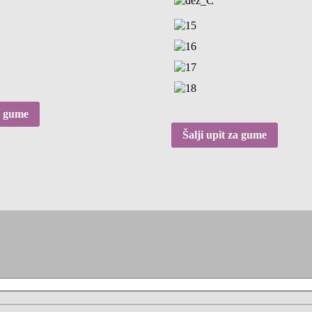
za gume
Šalji upit za gume