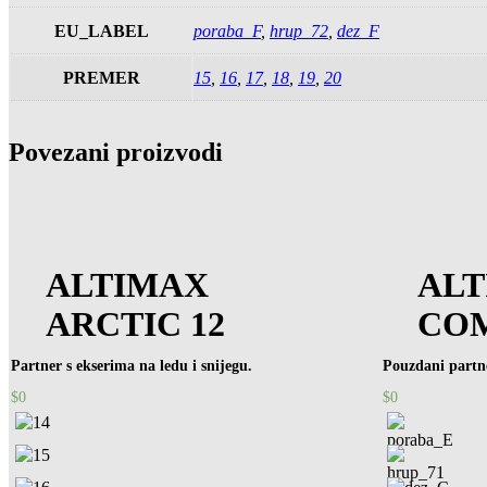
EU_LABEL
poraba_F
,
hrup_72
,
dez_F
PREMER
15
,
16
,
17
,
18
,
19
,
20
Povezani proizvodi
ALTIMAX
AL
ARCTIC 12
CO
Partner s ekserima na ledu i snijegu.
Pouzdani partn
$
0
$
0