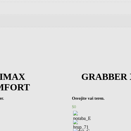
TIMAX
GRABBER 
MFORT
er.
Osvojite vaš teren.
$
0